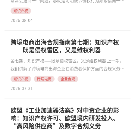
常常会遇到一个问题，那就是明明被诉侵权行为频繁指向一个
自然人，却因不能举证证明该自然人直接实施了商标侵权行
知识产权
为，无法将该自然人列为被告。又或者，商标注册人在起诉时
2026-08-04
将某个自然人列为被告，但法院最终认定该自然人未......
跨境电商出海合规指南第七期：知识产权
——既是侵权雷区，又是维权利器
第七期：知识产权——既是侵权雷区，又是维权利器 上一期，
我们讲解了跨境电商出海企业在消费者保护方面的合规义务，
完成了跨境电商出口企业在目的国主要合规义务的最后一块拼
知识产权
跨境电商
企业合规
图。本期内容，我们将聚焦企业在采购、生产、上架、出口、
2026-07-31
海外销售全流程都可能触发的一个高频问题——......
欧盟《工业加速器法案》对中资企业的影
响：知识产权许可、欧盟境内研发投入、
“高风险供应商”及数字合规义务