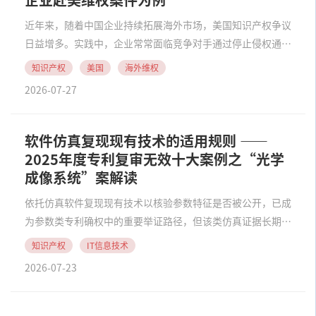
企业赴美维权案件为例
近年来，随着中国企业持续拓展海外市场，美国知识产权争议
日益增多。实践中，企业常常面临竞争对手通过停止侵权通知
函（Cease and Desist Letter）、DMCA通知、销售平台知识
知识产权
美国
海外维权
产权投诉，甚至申请法院禁令等方式主张权利，导致产品销售
2026-07-27
受阻、商业合作受影......
软件仿真复现现有技术的适用规则 ——
2025年度专利复审无效十大案例之“光学
成像系统”案解读
依托仿真软件复现现有技术以核验参数特征是否被公开，已成
为参数类专利确权中的重要举证路径，但该类仿真证据长期缺
乏统一的审查认定标准，实务中裁判尺度不一、争议层出不
知识产权
IT信息技术
穷。在本文中，笔者结合2025年度专利复审无效十大典型案
2026-07-23
例第九号“光学成像系统”发明专利无效案（决定......