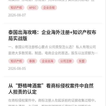
球GDP约60%、贸易总量约一半，是中国企业对外投资和贸
知识产权
APEC
企业合规
易的核心目的地。该区域内既有美国、日本、韩国等知识产权
2026-08-07
法律体系高度成熟的发达经济体，也有东......
泰国出海攻略：企业海外注册+知识产权布
局实战版
一、泰国公司注册核心要点 公司类型怎么选？ 私人有限公司
是绝大多数贸易、制造、电商企业的首选，股东以出资额为限
承担有限责任。普通合资公司受外资法约束，外籍股东最高持
知识产权
泰国
企业出海
公司注册
东盟
股49%；取得BOI投资促进资质或FBL资质的企业可实现
2026-08-05
100%外资全资控股，还可享受企业所得税......
从“野格啤酒案”看商标侵权案件中自然
人担责的认定
在商标侵权案件中，商标注册人在起诉前的证据收集过程中，