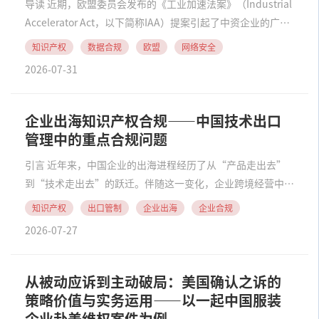
导读 近期，欧盟委员会发布的《工业加速法案》（Industrial
Accelerator Act，以下简称IAA）提案引起了中资企业的广泛
关注。以往我们已就IAA提案对中资企业在欧洲汽车、新能源
知识产权
数据合规
欧盟
网络安全
等行业布局的影响展开过深入分析（详见文末“推荐阅读”相
2026-07-31
关文章）......
企业出海知识产权合规——中国技术出口
管理中的重点合规问题
引言 近年来，中国企业的出海进程经历了从“产品走出去”
到“技术走出去”的跃迁。伴随这一变化，企业跨境经营中的
合规重心也发生了转变，知识产权合规变成了不可回避的议
知识产权
出口管制
企业出海
企业合规
题。其中，技术出口合规是尤为关键的一环。监管部门对技术
2026-07-27
出口的关注度在明显提升。例如，针对Manus公......
从被动应诉到主动破局：美国确认之诉的
策略价值与实务运用——以一起中国服装