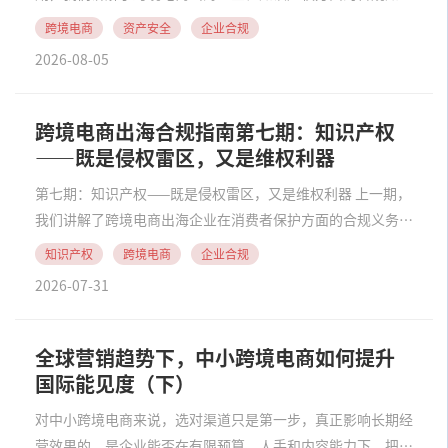
识。本期，我们将聚焦跨境电商出海企业经营的后端环节——
跨境电商
资产安全
企业合规
资金回流，探讨境外平台营收资金如何安全、合规回家。 收
2026-08-05
结汇一直是出口企业的合规难点。随着跨境电商B......
跨境电商出海合规指南第七期：知识产权
——既是侵权雷区，又是维权利器
第七期：知识产权——既是侵权雷区，又是维权利器 上一期，
我们讲解了跨境电商出海企业在消费者保护方面的合规义务，
完成了跨境电商出口企业在目的国主要合规义务的最后一块拼
知识产权
跨境电商
企业合规
图。本期内容，我们将聚焦企业在采购、生产、上架、出口、
2026-07-31
海外销售全流程都可能触发的一个高频问题——......
全球营销趋势下，中小跨境电商如何提升
国际能见度（下）
对中小跨境电商来说，选对渠道只是第一步，真正影响长期经
营效果的，是企业能否在有限预算、人手和内容能力下，把渠