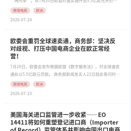
“烤问季”。从7月20日欧盟对速卖通开出5.5亿欧元天价罚
单，到法国议会高票通过“反超快时尚”法案，叠加跨境包裹
跨境电商
欧洲
税负调整、产品合规升级等配套规则，多重因素叠加发力，正
2026-07-24
以前所未有的力度强势改写中国跨境电商的......
欧委会重罚全球速卖通，商务部：坚决反
对歧视、打压中国电商企业在欧正常经
营！
7月20日，欧委会宣布根据欧盟《数字服务法》，对全球速卖
通处以5.5亿欧元罚款。 商务部新闻发言人22日就此答问时表
示，中方已注意到有关情况，对此表示强烈不满和严正关切。
跨境电商
欧洲
中方坚决反对欧方以平台监管为由设置数字壁垒，并采取歧视
2026-07-23
性措施，限制打压中国电商企业在欧正常......
美国海关进口监管进一步收紧——EO
14411将如何重塑登记进口商（Importer
of Record）监管体系并影响中国出口电商