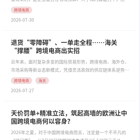
道运营、内容生产、广告投放、客服响应和用户沉淀做得更高
跨境电商
效。 一、中小跨境电商的营销效率难点：触点变多，协同要
2026-07-30
求变高 在新的海外营销环境下，中小跨境电商面对的效率压
力正在上升。渠道变多了，平台电商、社媒内容、达人合作、
搜索内容、联盟营销都需要持续运营。 在渠道和触点更加分
退货“零障碍”、一单走全程……海关
散的海外营销环境下，中小跨境电商的效率压力来自多个环节
“撑腰”跨境电商出实招
的协同要求： 广告投放不再只看单一平台转化，还需要结合
近年来，面对复杂多变的国际贸易形势，跨境电商、海外仓、
社媒内容、达人合作和站外流量进行复盘 内容生产也从基础
市场采购等新业态新模式，凭借灵活高效的供应链体系逆势上
商品图文，延伸到短视频、开箱、教程、FAQ、达人 b......
扬，已成为中国外贸稳增长、提质量的重要动力源。 在7月22
跨境电商
海关
日的国务院新闻办举行的新闻发布会上，海关总署署长孙梅君
2026-07-27
介绍，今年上半年，跨境电商出口海外仓增长......
天价罚单+精准立法，筑起高墙的欧洲让中
国跨境电商何以容身？
2026年之夏，对于中国跨境电商而言，注定是一个不平凡的