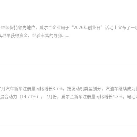
上继续保持领先地位，爱尔兰企业局于“2026年创业日”活动上宣布了一
获得资金、经验丰富的导师......
-7月汽车新车注册量同比增长3.7%。按发动机类型划分，汽油车继续成为
汽车（EV）销量增长33%。当月，特斯拉销量下降8%，中国
电动汽车品牌比亚迪当月销量增长96%。销量排名前五的汽车品牌是丰田、大众、海代、斯柯达和起亚