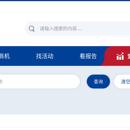
商机
找活动
看报告
查询
清