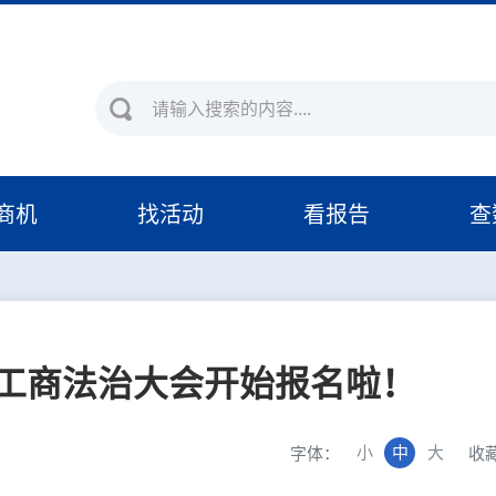
商机
找活动
看报告
查
球工商法治大会开始报名啦！
小
中
大
字体：
收