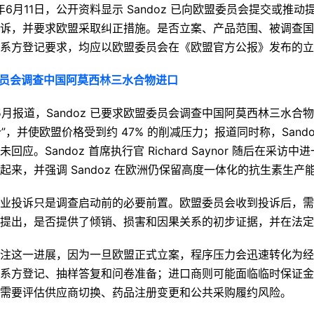
年6月11日，公开资料显示 Sandoz 已向欧盟委员会提交或推
诉，并要求欧盟采取纠正措施。是否立案、产品范围、被调查国家、
系方登记要求，均应以欧盟委员会在《欧盟官方公报》发布的立
盟委员会调查中国阿莫西林三水合物进口
5月报道，Sandoz 已要求欧盟委员会调查中国阿莫西林三水
”，并使欧盟价格受到约 47% 的削减压力；报道同时称，Sando
应。Sandoz 首席执行官 Richard Saynor 随后在采
来，并强调 Sandoz 在欧洲仍保留高度一体化的抗生素生产
业投诉只是调查启动前的必要前置。欧盟委员会收到投诉后，需
提出，是否提供了倾销、损害和因果关系的初步证据，并在法定
注这一进展，因为一旦欧盟正式立案，程序压力会迅速转化为经
系方登记、抽样答复和问卷准备；进口商则可能面临临时保证金
需要评估供应商切换、药品注册变更和公共采购履约风险。