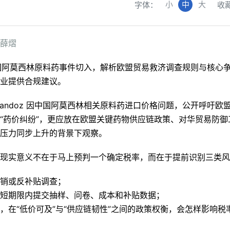
小
中
大
字体：
收
薛熠
投诉中国阿莫西林原料药事件切入，解析欧盟贸易救济调查规则与核心
业提供合规建议。
Sandoz 因中国阿莫西林相关原料药进口价格问题，公开呼吁欧
“药价纠纷”，更应放在欧盟关键药物供应链政策、对华贸易防
压力同步上升的背景下观察。
现实意义不在于马上预判一个确定税率，而在于提前识别三类风
销或反补贴调查；
短期限内提交抽样、问卷、成本和补贴数据；
，在“低价可及”与“供应链韧性”之间的政策权衡，会怎样影响