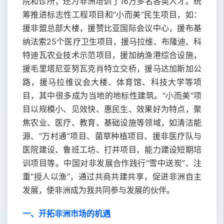
院和诊所，还为非洲培训了16万多名各类人才。统
筹推进标志性工程项目和“小而美”民生项目，如：
援非盟总部大楼，援赞比亚国际会议中心，援布基
纳法索25个医疗卫生项目，援马拉维、布隆迪、科
特迪瓦农业技术示范项目，援加纳渔港综合设施，
援毛里塔尼亚努瓦克肖特立交桥，援马达加斯加公
路，援马拉维议会大楼、体育馆、科技大学等项
目，其中很多成为当地的地标性建筑。“小而美”项
目以规模小、见效快、惠民生、效果好为特点，聚
焦农业、医疗、教育、基础设施等领域，如清洁能
源、“万村通”项目、菌草种植项目、援非医疗队与
医院建设、鲁班工坊、打井项目、能力建设短期培
训项目等。中国对非发展合作践行“雪中送炭”、注
重“授人以渔”，通过共商共建共享，促进非洲自主
发展，使非洲成为我共同参与发展的伙伴。
一、开拓非洲市场的机遇