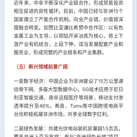
近年来，中非不断深化产业链合作，形成贸易投资
相互促进的良性循环。目前，中国已经与非洲15个
国家建立了产能合作机制。向全产业链、价值链深
度融合转变。如赞比亚谦比希赞中合作区：以有色
金属工业为主导，以铜钴开采冶炼为核心，将上下
游产业有机结合，上延下伸，适当发展配套产业和
服务业，形成完整的产业链条和产业集群。
（五）
新兴领域前景广阔
一是数字经济：中国企业为非洲建设了15万公里通
信骨干网、多座大型数据中心，5G技术应用于尼日
利亚智能交通、南非远程医疗等场景，移动支付渗
透率提升至46%。希音、Tumu等中国跨境电商平
台也积极拓展非洲市场，共享全球数字红利。
二是绿色发展：共建光伏电站装机容量超1.5吉瓦，
覆盖非洲上百万家庭；参与“非洲绿色长城”项目，