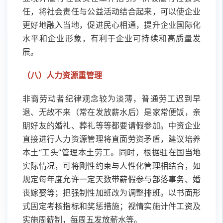
任，将社会责任与公益活动结合起来，可以使企业
更好地融入当地，促进民心相通，提升企业国际化
水平和企业形象，有利于企业可持续和高质量发
展。
（八）人力资源重管理
非裔劳动者纪律观念较为淡薄，普通劳工迟到早
退、无故不来（常在发放薪水后）是家常便饭，亲
朋好友的婚礼、葬礼等等都要请假参加。中资企业
直接进行人力资源管理将直面劳资矛盾，建议培养
本土“工头”管理本土劳工。同时，根据驻在国当地
实际情况，可将刚性约束与人性化管理相结合，如
规定每年度允许一定天数带薪假参与部落事务、婚
丧嫁娶等；把强制性加班改为调整排班。以书面形
式固定考核指标和奖惩措施；视情实施计件工资及
实施周薪制，每周五发放薪水等。