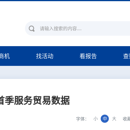
商机
找活动
看报告
查
首季服务贸易数据
小
中
大
字体：
收