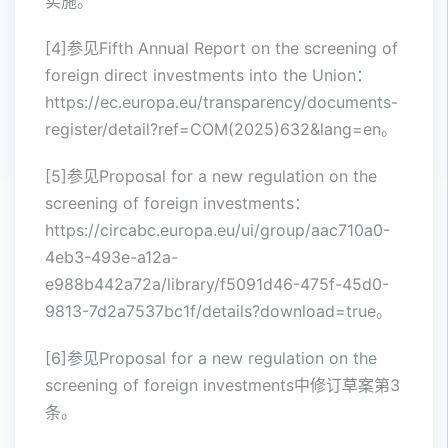
实施。
[4]参见Fifth Annual Report on the screening of
foreign direct investments into the Union：
https://ec.europa.eu/transparency/documents-
register/detail?ref=COM(2025)632&lang=en。
[5]参见Proposal for a new regulation on the
screening of foreign investments：
https://circabc.europa.eu/ui/group/aac710a0-
4eb3-493e-a12a-
e988b442a72a/library/f5091d46-475f-45d0-
9813-7d2a7537bc1f/details?download=true。
[6]参见Proposal for a new regulation on the
screening of foreign investments中修订草案第3
条。