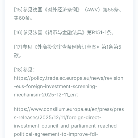
[15]参见德国《对外经济条例》（AWV）第55条、
第60条。
[16]参见法国《货币与金融法典》第R151-1条。
[17]参见《外商投资审查条例修订草案》第1条第5
款。
[18]参见：
https://policy.trade.ec.europa.eu/news/revision
-eus-foreign-investment-screening-
mechanism-2025-12-11_en；
https://www.consilium.europa.eu/en/press/pres
s-releases/2025/12/11/foreign-direct-
investment-council-and-parliament-reached-
political-agreement-to-improve-fdi-